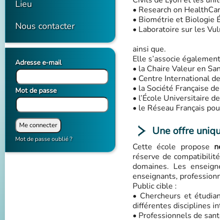
Civils de Lyon et les uni
Lieu
• Research on HealthCa
• Biométrie et Biologi
Nous contacter
• Laboratoire sur les Vul
ainsi que.
Elle s’associe également 
Adresse e-mail
• la Chaire Valeur en Sa
• Centre International d
• la Société Française d
Mot de passe
• l’École Universitaire
• le Réseau Français pour
Une offre uniq
Mot de passe oublié ?
Cette école propose
ne
réserve de compatibilit
domaines. Les enseigne
enseignants, professionn
Public cible :
• Chercheurs et étudia
différentes disciplines i
• Professionnels de sant